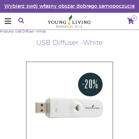
Wybierz swój własny obszar dobrego samopoczucia
0
Produkty
USB Diffuser -White
USB Diffuser -White