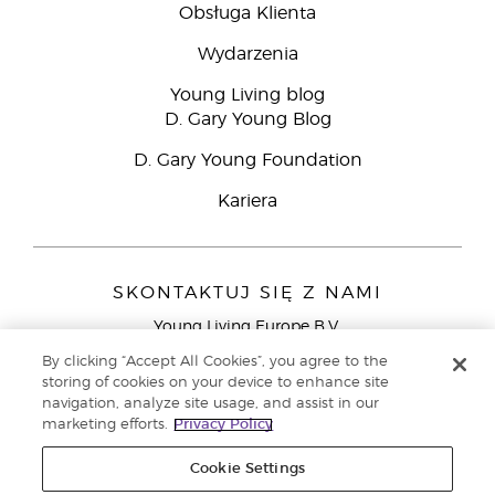
Obsługa Klienta
Wydarzenia
Young Living blog
D. Gary Young Blog
D. Gary Young Foundation
Kariera
SKONTAKTUJ SIĘ Z NAMI
Young Living Europe B.V.
Peizerweg 97
By clicking “Accept All Cookies”, you agree to the
9727 AJ Groningen
storing of cookies on your device to enhance site
Holandia
navigation, analyze site usage, and assist in our
marketing efforts.
Privacy Policy
Young Living Europe Ltd - Europejska siedziba
główna:+44 (0) 20 3935 9000
Cookie Settings