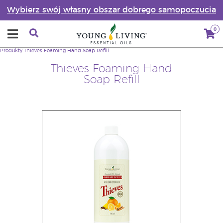
Wybierz swój własny obszar dobrego samopoczucia
0
Produkty
Thieves Foaming Hand Soap Refill
Thieves Foaming Hand
Soap Refill