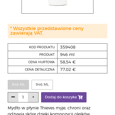
* Wszystkie przedstawione ceny
zawierają VAT.
359408
KOD PRODUKTU
946 ml
PRODUKT
58,54 €
CENA HURTOWA
77,02 €
CENA DETALICZNA
946 ML
946 ML
Dodaj do koszyka
Mydło w płynie Thieves myje, chroni oraz
odżywia skórę dzięki kompozycji olejków