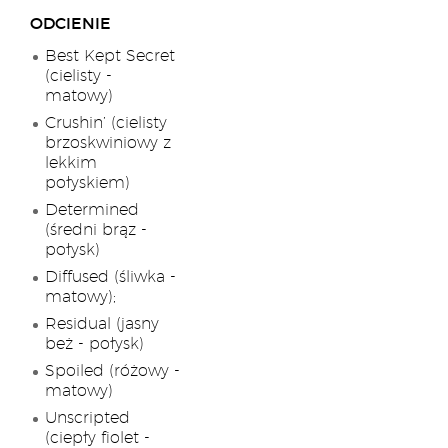
ODCIENIE
Best Kept Secret
(cielisty -
matowy)
Crushin’ (cielisty
brzoskwiniowy z
lekkim
połyskiem)
Determined
(średni brąz -
połysk)
Diffused (śliwka -
matowy);
Residual (jasny
beż - połysk)
Spoiled (różowy -
matowy)
Unscripted
(ciepły fiolet -