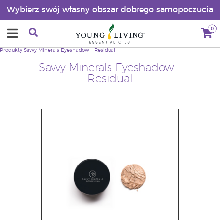
Wybierz swój własny obszar dobrego samopoczucia
0
Produkty
Savvy Minerals Eyeshadow - Residual
Savvy Minerals Eyeshadow -
Residual