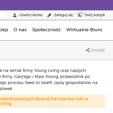
0
Utwórz konto
Zaloguj się
Twój koszyk
klep
O nas
Społeczność
Wirtualne Biuro
ia szansa: 50% zniżki na produkty do pielęgnacji skóry
Dowiedz się więcej o składnikach pokarmowych
Przewodnik po suplementach diety Young Living
Jak używać olejków eterycznych
Korzyści z bycia Brand Partnerem Young Living
SHARE
 na temat firmy Young Living oraz naszych
 firmy, Gary'ego i Mary Young, przewodnik po
iego procesu Seed to Seal®, opisy gospodarstw na
azówek.
arejestrowanych Brand Partnerów lub w
ving.