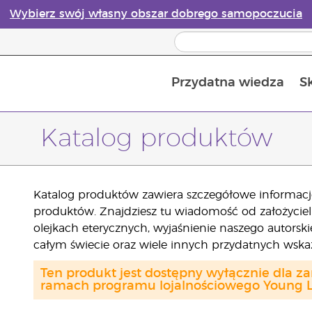
Wybierz swój własny obszar dobrego samopoczucia
Przydatna wiedza
S
Przewodnik po dyfuzorach olejków eterycznych online
Ostatn
Katalog produktów
Katalog produktów zawiera szczegółowe informacje
produktów. Znajdziesz tu wiadomość od założycieli
olejkach eterycznych, wyjaśnienie naszego autorsk
całym świecie oraz wiele innych przydatnych wsk
Ten produkt jest dostępny wyłącznie dla z
ramach programu lojalnościowego Young Li