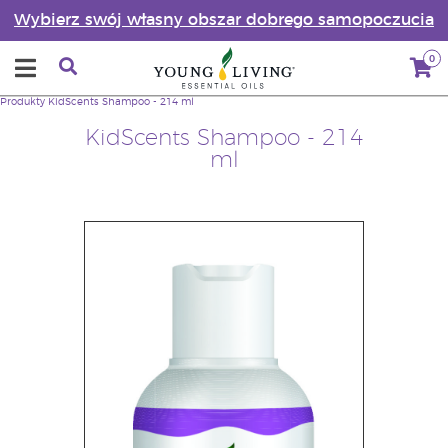
Wybierz swój własny obszar dobrego samopoczucia
0
Produkty
KidScents Shampoo - 214 ml
KidScents Shampoo - 214
ml