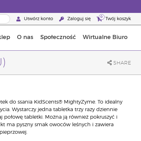
0
Utwórz konto
Zaloguj się
Twój koszyk
klep
O nas
Społeczność
Wirtualne Biuro
ia szansa: 50% zniżki na produkty do pielęgnacji skóry
Dowiedz się więcej o składnikach pokarmowych
Przewodnik po suplementach diety Young Living
Jak używać olejków eterycznych
Korzyści z bycia Brand Partnerem Young Living
)
SHARE
ek do ssania KidScents® MightyZyme. To idealny
cia. Wystarczy jedna tabletka trzy razy dziennie
j połowę tabletki. Można ją również pokruszyć i
ukt ma pyszny smak owoców leśnych i zawiera
pieprzowej.