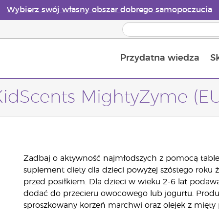
Wybierz swój własny obszar dobrego samopoczucia
Przydatna wiedza
S
Przewodnik po dyfuzorach olejków eterycznych online
Ostatn
KidScents MightyZyme (EU
Zadbaj o aktywność najmłodszych z pomocą tablet
suplement diety dla dzieci powyżej szóstego roku ży
przed posiłkiem. Dla dzieci w wieku 2-6 lat podawa
dodać do przecieru owocowego lub jogurtu. Prod
sproszkowany korzeń marchwi oraz olejek z mięty 