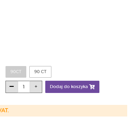
90CT
90 CT
Dodaj do koszyka
VAT.