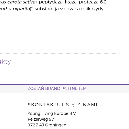
us carota sativa
), peptydaza, fitaza, proteaza 6.0,
ntha piperita
)*, substancja słodząca (glikozydy
ukty
ZOSTAŃ BRAND PARTNEREM
SKONTAKTUJ SIĘ Z NAMI
Young Living Europe B.V.
Peizerweg 97
9727 AJ Groningen