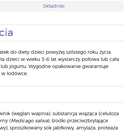
Składniki
cia
k do diety dzieci powyżej szóstego roku życia.
Dla dzieci w wieku 3-6 lat wystarczy połowa lub cała
o lub jogurtu. Wygodne opakowanie gwarantuje
 w lodówce.
i
arwnik (węglan wapnia), substancja wiążąca (celuloza
rny (
Medicago sativa
), środki przeciwzbrylające
wy), sproszkowany sok jabłkowy, amylaza, proteaza