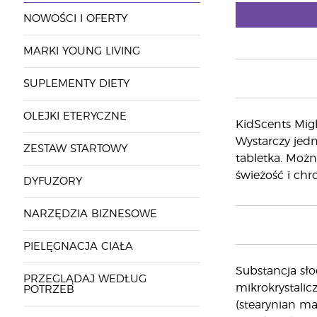
NOWOŚCI I OFERTY
MARKI YOUNG LIVING
SUPLEMENTY DIETY
OLEJKI ETERYCZNE
KidScents Migh
Wystarczy jedn
ZESTAW STARTOWY
tabletka. Moż
świeżość i ch
DYFUZORY
NARZĘDZIA BIZNESOWE
PIELĘGNACJA CIAŁA
Substancja sło
PRZEGLĄDAJ WEDŁUG
mikrokrystalic
POTRZEB
(stearynian ma