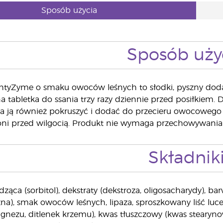
Sposób użycia
Sposób uży
tyZyme o smaku owoców leśnych to słodki, pyszny dodate
a tabletka do ssania trzy razy dziennie przed posiłkiem. 
na ją również pokruszyć i dodać do przecieru owocoweg
roni przed wilgocią. Produkt nie wymaga przechowywania
Składnik
dząca (sorbitol), dekstraty (dekstroza, oligosacharydy), b
zna), smak owoców leśnych, lipaza, sproszkowany liść luce
gnezu, ditlenek krzemu), kwas tłuszczowy (kwas stearyno