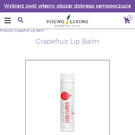
Wybierz swój własny obszar dobrego samopoczucia
0
Produkty
Grapefruit Lip Balm
Grapefruit Lip Balm