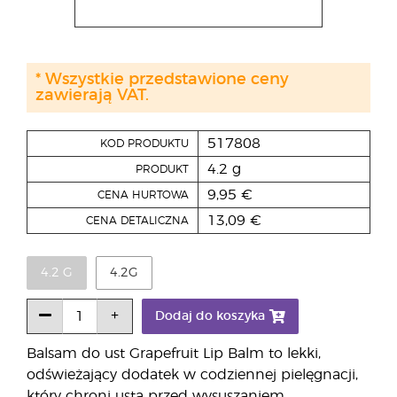
* Wszystkie przedstawione ceny
zawierają VAT.
517808
KOD PRODUKTU
4.2 g
PRODUKT
9,95 €
CENA HURTOWA
13,09 €
CENA DETALICZNA
4.2 G
4.2G
Dodaj do koszyka
Balsam do ust Grapefruit Lip Balm to lekki,
odświeżający dodatek w codziennej pielęgnacji,
który chroni usta przed wysuszaniem.