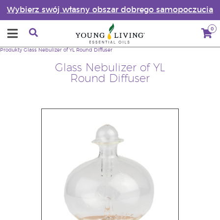
Wybierz swój własny obszar dobrego samopoczucia
0
Produkty
Glass Nebulizer of YL Round Diffuser
Glass Nebulizer of YL
Round Diffuser