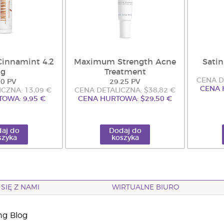
Cinnamint 4.2
Maximum Strength Acne
Satin
g
Treatment
CENA D
00 PV
29.25 PV
CENA 
CZNA: 13,09 €
CENA DETALICZNA: $38,82 €
OWA: 9,95 €
CENA HURTOWA: $29,50 €
aj do
Dodaj do
szyka
koszyka
SIĘ Z NAMI
WIRTUALNE BIURO
ng Blog