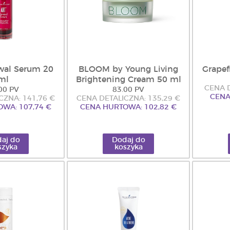
wal Serum 20
BLOOM by Young Living
Grapef
ml
Brightening Cream 50 ml
CENA D
00 PV
83.00 PV
CENA
CZNA: 141,76 €
CENA DETALICZNA: 135,29 €
WA: 107,74 €
CENA HURTOWA: 102,82 €
aj do
Dodaj do
szyka
koszyka