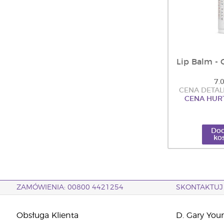
Lip Balm - 
7.
CENA DETALI
CENA HURT
Dod
ko
ZAMÓWIENIA: 00800 4421254
SKONTAKTUJ 
Obsługa Klienta
D. Gary You