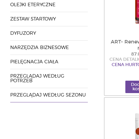
OLEJKI ETERYCZNE
ZESTAW STARTOWY
DYFUZORY
ART- Rene
NARZĘDZIA BIZNESOWE
87.
CENA DETALI
PIELĘGNACJA CIAŁA
CENA HURTO
PRZEGLĄDAJ WEDŁUG
POTRZEB
Dod
ko
PRZEGLĄDAJ WEDŁUG SEZONU