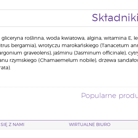
Składnik
 gliceryna roślinna, woda kwiatowa, algina, witamina E, lec
trus bergamia), wrotyczu marokańskiego (Tanacetum annuu
rgonium graveolens), jaśminu (Jasminum officinale), cyt
mianu rzymskiego (Chamaemelum nobile), drzewa sandał
ata).
Popularne prod
SIĘ Z NAMI
WIRTUALNE BIURO