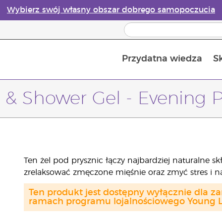
Wybierz swój własny obszar dobrego samopoczucia
Przydatna wiedza
S
Przewodnik po dyfuzorach olejków eterycznych online
Ostatn
 & Shower Gel - Evening 
Ten żel pod prysznic łączy najbardziej naturalne sk
zrelaksować zmęczone mięśnie oraz zmyć stres i na
Ten produkt jest dostępny wyłącznie dla z
ramach programu lojalnościowego Young Li