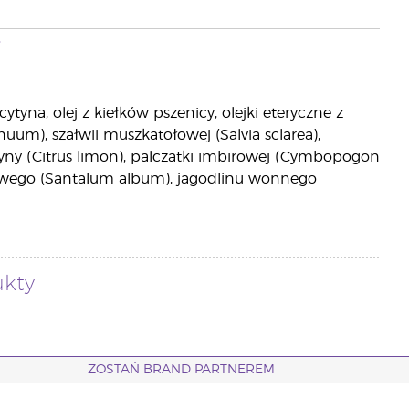
i
ytyna, olej z kiełków pszenicy, olejki eteryczne z
m), szałwii muszkatołowej (Salvia sclarea),
ryny (Citrus limon), palczatki imbirowej (Cymbopogon
owego (Santalum album), jagodlinu wonnego
ukty
ZOSTAŃ BRAND PARTNEREM