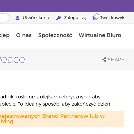
0
Utwórz konto
Zaloguj się
Twój koszyk
klep
O nas
Społeczność
Wirtualne Biuro
ia szansa: 50% zniżki na produkty do pielęgnacji skóry
Dowiedz się więcej o składnikach pokarmowych
Przewodnik po suplementach diety Young Living
Jak używać olejków eterycznych
Korzyści z bycia Brand Partnerem Young Living
Peace
SHARE
ładniki roślinne z olejkami eterycznymi, aby
pięcie. To idealny sposób, aby zakończyć dzień.
arejestrowanych Brand Partnerów lub w
ving.