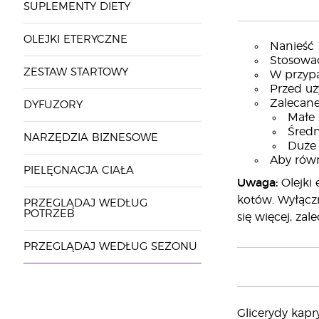
SUPLEMENTY DIETY
OLEJKI ETERYCZNE
Nanieść 
Stosować
ZESTAW STARTOWY
W przypa
Przed uż
Zalecane
DYFUZORY
Małe 
Średn
NARZĘDZIA BIZNESOWE
Duże 
Aby równ
PIELĘGNACJA CIAŁA
Uwaga:
Olejki 
kotów. Wyłącz
PRZEGLĄDAJ WEDŁUG
POTRZEB
się więcej, z
PRZEGLĄDAJ WEDŁUG SEZONU
Glicerydy kapr