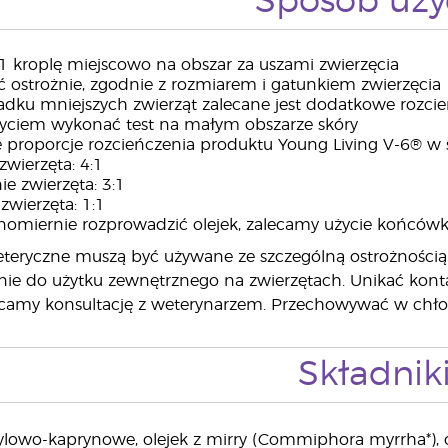
Sposób uży
1 kroplę miejscowo na obszar za uszami zwierzęcia
 ostrożnie, zgodnie z rozmiarem i gatunkiem zwierzęcia
dku mniejszych zwierząt zalecane jest dodatkowe rozci
yciem wykonać test na małym obszarze skóry
 proporcje rozcieńczenia produktu Young Living V-6® w 
zwierzęta: 4:1
ie zwierzęta: 3:1
zwierzęta: 1:1
omiernie rozprowadzić olejek, zalecamy użycie końcówk
eteryczne muszą być używane ze szczególną ostrożnością
nie do użytku zewnętrznego na zwierzętach. Unikać kont
alecamy konsultację z weterynarzem. Przechowywać w chło
Składnik
ylowo-kaprynowe, olejek z mirry (Commiphora myrrha*), o