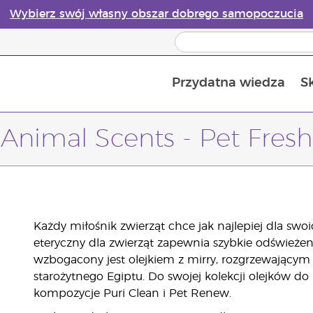
Wybierz swój własny obszar dobrego samopoczucia
Przydatna wiedza
S
Przewodnik po dyfuzorach olejków eterycznych online
Ostatn
Animal Scents - Pet Fresh
Każdy miłośnik zwierząt chce jak najlepiej dla swo
eteryczny dla zwierząt zapewnia szybkie odświeże
wzbogacony jest olejkiem z mirry, rozgrzewającym
starożytnego Egiptu. Do swojej kolekcji olejków d
kompozycje Puri Clean i Pet Renew.