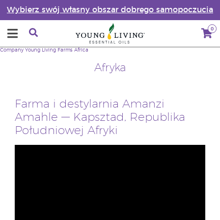
Wybierz swój własny obszar dobrego samopoczucia
0
Company
Young Living Farms
Africa
Afryka
Farma i destylarnia Amanzi
Amahle — Kapsztad, Republika
Południowej Afryki