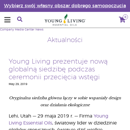
Wybierz swój własny obszar dobrego samopoczucia
0
Company
Media Center
News
Aktualności
Young Living prezentuje nową
globalną siedzibę podczas
ceremonii przecięcia wstęgi
May 29, 2019
Oryginalna siedziba główna łączy w sobie wspaniały design
oraz działania ekologiczne
Lehi, Utah — 29 maja 2019 r. — Firma
Young
Living Essential Oils
, światowy lider w dziedzinie