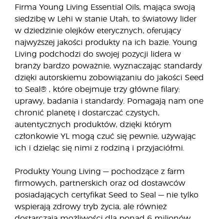
Firma Young Living Essential Oils, mająca swoją
siedzibę w Lehi w stanie Utah, to światowy lider
w dziedzinie olejków eterycznych, oferujący
najwyższej jakości produkty na ich bazie. Young
Living podchodzi do swojej pozycji lidera w
branży bardzo poważnie, wyznaczając standardy
dzięki autorskiemu zobowiązaniu do jakości Seed
to Seal® , które obejmuje trzy główne filary:
uprawy, badania i standardy. Pomagają nam one
chronić planetę i dostarczać czystych,
autentycznych produktów, dzięki którym
członkowie YL mogą czuć się pewnie, używając
ich i dzieląc się nimi z rodziną i przyjaciółmi.
Produkty Young Living — pochodzące z farm
firmowych, partnerskich oraz od dostawców
posiadających certyfikat Seed to Seal — nie tylko
wspierają zdrowy tryb życia, ale również
dostarczają możliwości dla ponad 6 milionów