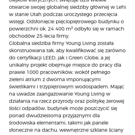
olejków eterycznych, świętuje dziś wielkie
otwarcie swojej globalnej siedziby głównej w Lehi
w stanie Utah podczas uroczystego przecięcia
wstęgi. Odsłonięcie pięciopiętrowego budynku o
powierzchni ok. 24 400 m² odbyło się w ramach
obchodów 25-lecia firmy.
Globalna siedziba firmy Young Living została
skonstruowana tak, aby kwalifikować się zarówno
do certyfikacji LEED, jak i Green Globe, a jej
unikalny projekt obejmuje miejsce do pracy dla
prawie 1000 pracowników, wokół pełnego
zieleni atrium z dwoma imponującymi
świetlikami i trzypiętrowym wodospadem. Mając
na uwadze zaangażowanie Young Living w
działania na rzecz przyrody oraz politykę zerowej
ilości odpadów, budynek może poszczycić się
ponad dwudziestoma przyjaznymi dla
środowiska elementami, takimi jak panele
słoneczne na dachu, wewnętrzne szklane ściany