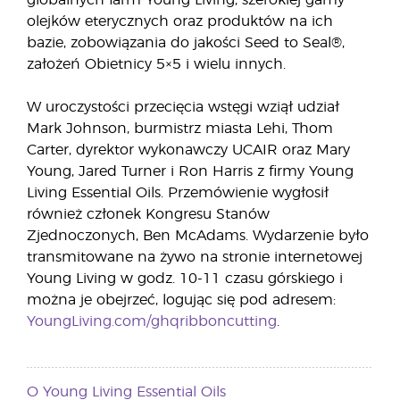
globalnych farm Young Living, szerokiej gamy
olejków eterycznych oraz produktów na ich
bazie, zobowiązania do jakości Seed to Seal®,
założeń Obietnicy 5×5 i wielu innych.
W uroczystości przecięcia wstęgi wziął udział
Mark Johnson, burmistrz miasta Lehi, Thom
Carter, dyrektor wykonawczy UCAIR oraz Mary
Young, Jared Turner i Ron Harris z firmy Young
Living Essential Oils. Przemówienie wygłosił
również członek Kongresu Stanów
Zjednoczonych, Ben McAdams. Wydarzenie było
transmitowane na żywo na stronie internetowej
Young Living w godz. 10-11 czasu górskiego i
można je obejrzeć, logując się pod adresem:
YoungLiving.com/ghqribboncutting
.
O Young Living Essential Oils