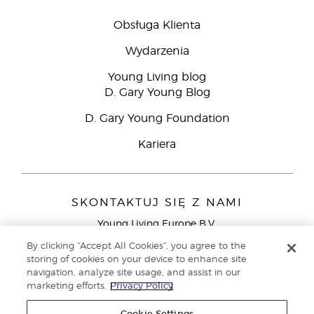
Obsługa Klienta
Wydarzenia
Young Living blog
D. Gary Young Blog
D. Gary Young Foundation
Kariera
SKONTAKTUJ SIĘ Z NAMI
Young Living Europe B.V.
Peizerweg 97
By clicking “Accept All Cookies”, you agree to the
9727 AJ Groningen
storing of cookies on your device to enhance site
Holandia
navigation, analyze site usage, and assist in our
marketing efforts.
Privacy Policy
Young Living Europe Ltd - Europejska siedziba
główna:+44 (0) 20 3935 9000