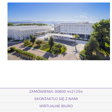
ZAMÓWIENIA: 00800 4421254
SKONTAKTUJ SIĘ Z NAMI
WIRTUALNE BIURO