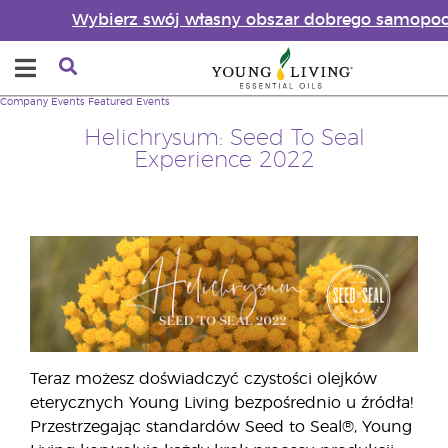
Wybierz swój własny obszar dobrego samopoc
Company
Events
Featured Events
Helichrysum: Seed To Seal
Experience 2022
Teraz możesz doświadczyć czystości olejków
eterycznych Young Living bezpośrednio u źródła!
Przestrzegając standardów Seed to Seal®, Young