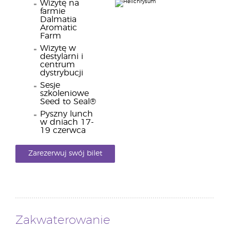
Wizytę na
farmie
Dalmatia
Aromatic
Farm
Wizytę w
destylarni i
centrum
dystrybucji
Sesje
szkoleniowe
Seed to Seal®
Pyszny lunch
w dniach 17-
19 czerwca
Zarezerwuj swój bilet
już dziś!
Zakwaterowanie