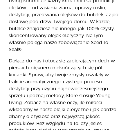
Living kontroluje każdy krok procesu produkcji
olejków — od zasiania ziarna, uprawy roślin,
destylacji, przelewania olejków do butelek, aż po
dostawę pod drzwi twojego domu. W każdej
butelce znajdziesz nic innego, jak 100% czysty,
skoncentrowany olejek eteryczny. Na tym
właśnie polega nasze zobowiązanie Seed to
Seal®.
Dołącz do nas i otocz się zapierającym dech w
piersiach pięknem niekończących się pól
kocanki. Spraw, aby twoje zmysły oszalały w
trakcie aromatycznego, czystego procesu
destylacji przy użyciu najnowocześniejszego
sprzętu i poznaj metody, które stosuje Young
Living. Zobacz na własne oczy, ile miłości
wkładamy w nasze olejki eteryczne i jak bardzo
dbamy o czystość oraz najwyższą jakość
produktów. Bez względu na to, czy jesteś