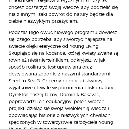
miłośnikiem olejków eterycznych YL, czy też
chcesz poszerzyć swoją wiedzę, aby podzielić się
nią z innymi, taki powrót do natury będzie dla
ciebie niezwykłym przeżyciem.
Podczas tego dwudniowego programu dowiesz
się, czego potrzeba, aby stworzyć najlepsze na
świecie olejki eteryczne od Young Living.
Skupiając się na kocance, której kwiaty zwane są
również nieśmiertelnikiem, odkryjesz, w jaki
sposób roślina ta jest uprawiana oraz
destylowana zgodnie z naszymi standardami
Seed to Seal®. Chcemy pomóc ci stworzyć
wyjątkowe i trwałe wspomnienia blisko natury.
Dyrektor naszej farmy, Dominik Bekavac,
poprowadzi ten edukacyjny, pełen wrażeń
projekt, dzieląc się swoją wieloletnią wiedzą i
opowiadając historie o niezwykłych chwilach
spędzonych w towarzystwie założyciela Young