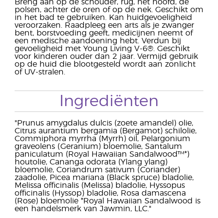
Breng aan op de schouder, rug, het hoofd, de
polsen, achter de oren of op de nek. Geschikt om
in het bad te gebruiken. Kan huidgevoeligheid
veroorzaken. Raadpleeg een arts als je zwanger
bent, borstvoeding geeft, medicijnen neemt of
een medische aandoening hebt. Verdun bij
gevoeligheid met Young Living V-6®. Geschikt
voor kinderen ouder dan 2 jaar. Vermijd gebruik
op de huid die blootgesteld wordt aan zonlicht
of UV-stralen.
Ingrediënten
"Prunus amygdalus dulcis (zoete amandel) olie,
Citrus aurantium bergamia (Bergamot) schilolie,
Commiphora myrrha (Myrrh) oil, Pelargonium
graveolens (Geranium) bloemolie, Santalum
paniculatum (Royal Hawaiian Sandalwood™*)
houtolie, Cananga odorata (Ylang ylang)
bloemolie, Coriandrum sativum (Coriander)
zaadolie, Picea mariana (Black spruce) bladolie,
Melissa officinalis (Melissa) bladolie, Hyssopus
officinalis (Hyssop) bladolie, Rosa damascena
(Rose) bloemolie *Royal Hawaiian Sandalwood is
een handelsmerk van Jawmin, LLC."