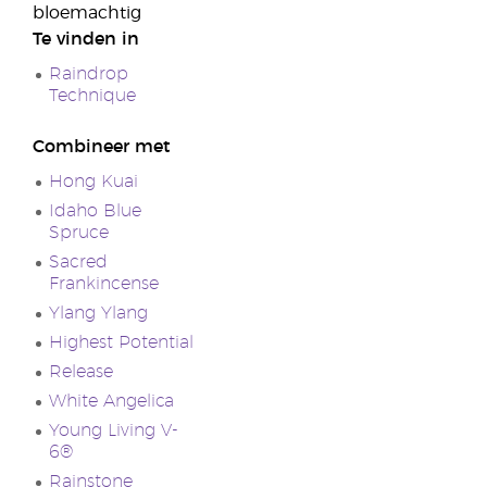
bloemachtig
Te vinden in
Raindrop
Technique
Combineer met
Hong Kuai
Idaho Blue
Spruce
Sacred
Frankincense
Ylang Ylang
Highest Potential
Release
White Angelica
Young Living V-
6®
Rainstone