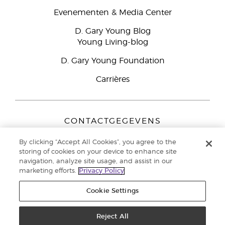
Evenementen & Media Center
D. Gary Young Blog
Young Living-blog
D. Gary Young Foundation
Carrières
CONTACTGEGEVENS
Young Living Europe B.V.
By clicking “Accept All Cookies”, you agree to the
Peizerweg 97
storing of cookies on your device to enhance site
9727 AJ Groningen
navigation, analyze site usage, and assist in our
Nederland
marketing efforts.
Privacy Policy
Klantenservice:
44-0-1480-710032
Cookie Settings
Auteursrecht © 2021 Young Living Essential Oils. Alle rechten
voorbehouden. |
Reject All
Privacybeleid