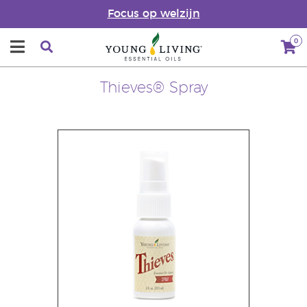
Focus op welzijn
0
Thieves® Spray