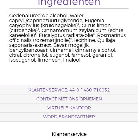
Ingrediënten
Gedenatureerde alcohol, water,
capryl-/caprinezuurtriglyceride, Eugenia
caryophyllus (kruidnagelolie)*, Citrus limon
(citroenolie)*, Cinnamomum zeylanicum (echte
kaneelolie)*, Eucalyptus radiata-olie*, Rosmarinus
officinalis (rozemarijnolie)*, lecithine, Quillaja
saponaria-extract. Bevat mogelijk:
benzylbenzoaat, cinnamal, cinnamylalcohol,
citral, citronellol, eugenol, farnesol, geraniol,
isoeugenol, limoneen, linalool.
KLANTENSERVICE: 44-0-1480-710032
CONTACT MET ONS OPNEMEN
VIRTUELE KANTOOR
WORD BRANDPARTNER
Klantenservice