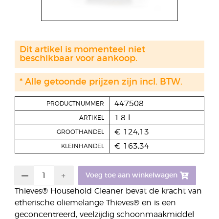
Dit artikel is momenteel niet
beschikbaar voor aankoop.
* Alle getoonde prijzen zijn incl. BTW.
447508
PRODUCTNUMMER
1.8 l
ARTIKEL
€ 124,13
GROOTHANDEL
€ 163,34
KLEINHANDEL
Voeg toe aan winkelwagen
Thieves® Household Cleaner bevat de kracht van
etherische oliemelange Thieves® en is een
geconcentreerd, veelzijdig schoonmaakmiddel