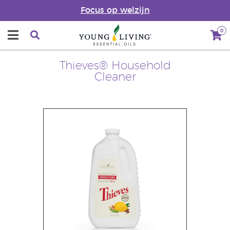
Focus op welzijn
0
Thieves® Household
Cleaner