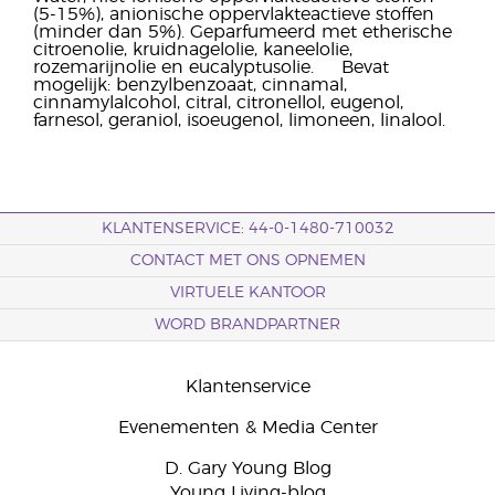
(5-15%), anionische oppervlakteactieve stoffen
(minder dan 5%). Geparfumeerd met etherische
citroenolie, kruidnagelolie, kaneelolie,
rozemarijnolie en eucalyptusolie. Bevat
mogelijk: benzylbenzoaat, cinnamal,
cinnamylalcohol, citral, citronellol, eugenol,
farnesol, geraniol, isoeugenol, limoneen, linalool.
KLANTENSERVICE: 44-0-1480-710032
CONTACT MET ONS OPNEMEN
VIRTUELE KANTOOR
WORD BRANDPARTNER
Klantenservice
Evenementen & Media Center
D. Gary Young Blog
Young Living-blog