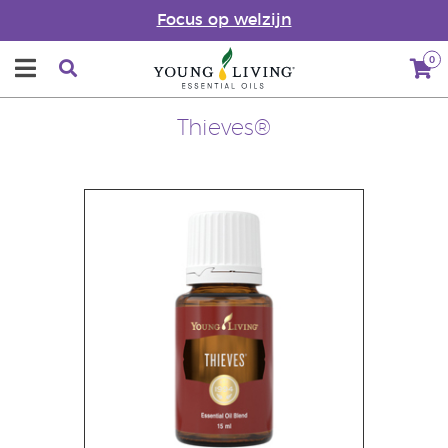
Focus op welzijn
0
Thieves®