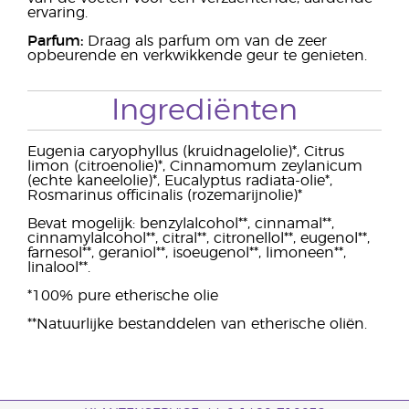
ervaring.
Parfum:
Draag als parfum om van de zeer
opbeurende en verkwikkende geur te genieten.
Ingrediënten
Eugenia caryophyllus (kruidnagelolie)*, Citrus
limon (citroenolie)*, Cinnamomum zeylanicum
(echte kaneelolie)*, Eucalyptus radiata-olie*,
Rosmarinus officinalis (rozemarijnolie)*
Bevat mogelijk: benzylalcohol**, cinnamal**,
cinnamylalcohol**, citral**, citronellol**, eugenol**,
farnesol**, geraniol**, isoeugenol**, limoneen**,
linalool**.
*100% pure etherische olie
**Natuurlijke bestanddelen van etherische oliën.