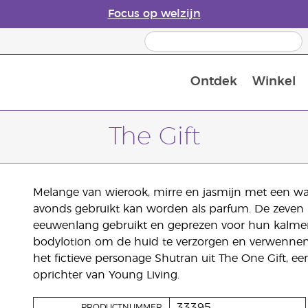
Focus op welzijn
Ontdek
Winkel
Laatste kans: 50% korting op huidver
The Gift
Melange van wierook, mirre en jasmijn met een warm
avonds gebruikt kan worden als parfum. De zeven 
eeuwenlang gebruikt en geprezen voor hun kalme
bodylotion om de huid te verzorgen en verwennen.
het fictieve personage Shutran uit The One Gift, 
oprichter van Young Living.
33395
PRODUCTNUMMER