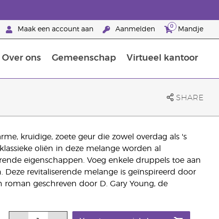
0
Maak een account aan
Aanmelden
Mandje
Over ons
Gemeenschap
Virtueel kantoor
zorging
Leer meer over voedingsstoffen
Voedingssupplementen van Young Living
Het gebruik van etherische oliën:
Brandpartnerschap bij Young Living
SHARE
e, kruidige, zoete geur die zowel overdag als 's
klassieke oliën in deze melange worden al
rende eigenschappen. Voeg enkele druppels toe aan
 Deze revitaliserende melange is geïnspireerd door
een roman geschreven door D. Gary Young, de