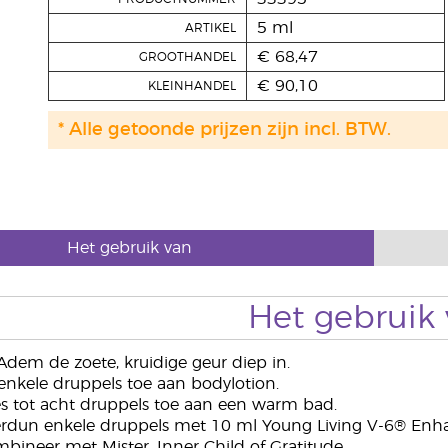
5 ml
ARTIKEL
€ 68,47
GROOTHANDEL
€ 90,10
KLEINHANDEL
* Alle getoonde prijzen zijn incl. BTW.
Het gebruik van
Het gebruik
dem de zoete, kruidige geur diep in.
nkele druppels toe aan bodylotion.
s tot acht druppels toe aan een warm bad.
rdun enkele druppels met 10 ml Young Living V-6® Enha
ineer met Mister, Inner Child of Gratitude.