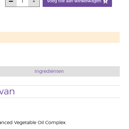
Voeg toe aan winkelwagen
Ingrediënten
 van
nced Vegetable Oil Complex.