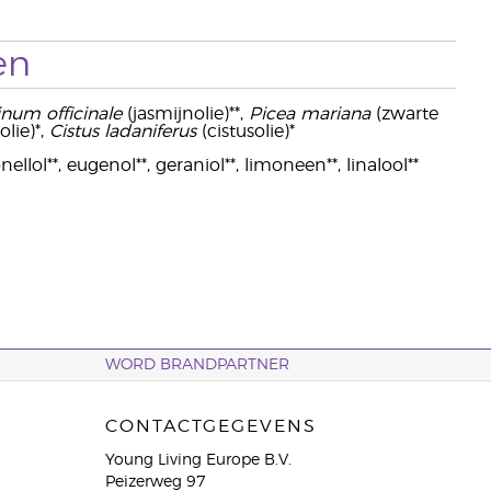
en
num officinale
(jasmijnolie)**,
Picea mariana
(zwarte
olie)*,
Cistus ladaniferus
(cistusolie)*
llol**, eugenol**, geraniol**, limoneen**, linalool**
WORD BRANDPARTNER
CONTACTGEGEVENS
Young Living Europe B.V.
Peizerweg 97