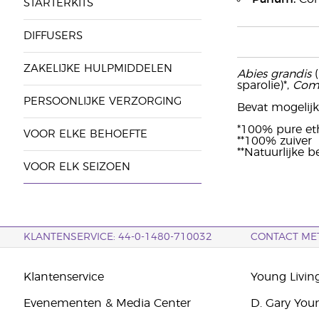
STARTERKITS
DIFFUSERS
ZAKELIJKE HULPMIDDELEN
Abies grandis
(
sparolie)*,
Com
PERSOONLIJKE VERZORGING
Bevat mogelijk: 
*100% pure eth
VOOR ELKE BEHOEFTE
**100% zuiver
**Natuurlijke 
VOOR ELK SEIZOEN
KLANTENSERVICE: 44-0-1480-710032
CONTACT ME
Klantenservice
Young Livin
Evenementen & Media Center
D. Gary You