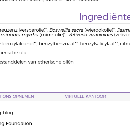
Ingrediënt
reuzenzilversparolie)*,
Boswellia sacra
(wierookolie)*,
Jasmi
miphora myrrha
(mirre-olie)*,
Vetiveria zizanioides
(vetiver
benzylalcohol**, benzylbenzoaat**, benzylsalicylaat**, citrone
erische olie
bestanddelen van etherische oliën
T ONS OPNEMEN
VIRTUELE KANTOOR
g-blog
ng Foundation