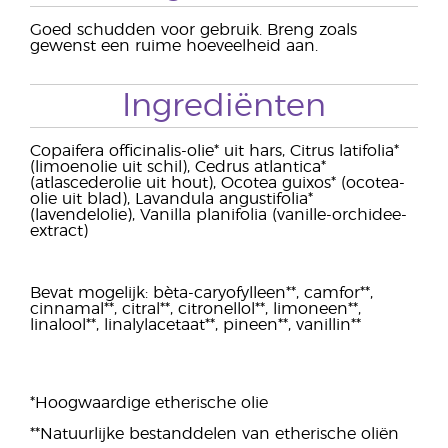
Goed schudden voor gebruik. Breng zoals
gewenst een ruime hoeveelheid aan.
Ingrediënten
Copaifera officinalis-olie* uit hars, Citrus latifolia*
(limoenolie uit schil), Cedrus atlantica*
(atlascederolie uit hout), Ocotea guixos* (ocotea-
olie uit blad), Lavandula angustifolia*
(lavendelolie), Vanilla planifolia (vanille-orchidee-
extract)
Bevat mogelijk: bèta-caryofylleen**, camfor**,
cinnamal**, citral**, citronellol**, limoneen**,
linalool**, linalylacetaat**, pineen**, vanillin**
*Hoogwaardige etherische olie
**Natuurlijke bestanddelen van etherische oliën