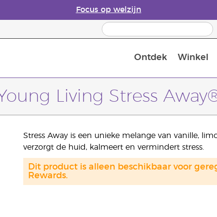
Focus op welzijn
Ontdek
Winkel
Laatste kans: 50% korting op huidver
Young Living Stress Away
Stress Away is een unieke melange van vanille, li
verzorgt de huid, kalmeert en vermindert stress.
Dit product is alleen beschikbaar voor gere
Rewards.