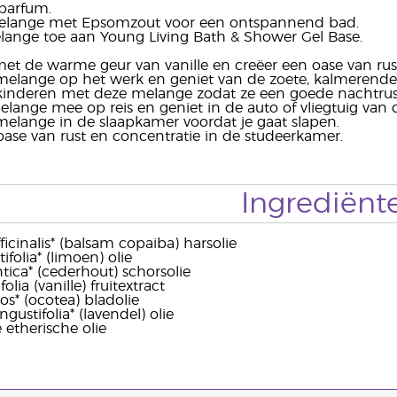
 parfum.
lange met Epsomzout voor een ontspannend bad.
ange toe aan Young Living Bath & Shower Gel Base.
met de warme geur van vanille en creëer een oase van rus
 melange op het werk en geniet van de zoete, kalmerende
kinderen met deze melange zodat ze een goede nachtrust
ange mee op reis en geniet in de auto of vliegtuig van 
 melange in de slaapkamer voordat je gaat slapen.
oase van rust en concentratie in de studeerkamer.
Ingrediënt
ficinalis* (balsam copaiba) harsolie
ifolia* (limoen) olie
tica* (cederhout) schorsolie
folia (vanille) fruitextract
s* (ocotea) bladolie
gustifolia* (lavendel) olie
 etherische olie