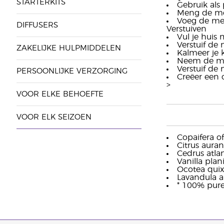
STARTERKITS
Gebruik als
Meng de me
Voeg de mel
DIFFUSERS
Verstuiven
Vul je huis 
Verstuif de
ZAKELIJKE HULPMIDDELEN
Kalmeer je 
Neem de mel
Verstuif de
PERSOONLIJKE VERZORGING
Creëer een 
>
VOOR ELKE BEHOEFTE
VOOR ELK SEIZOEN
Copaifera of
Citrus aurant
Cedrus atlan
Vanilla plani
Ocotea quixo
Lavandula an
* 100% pure