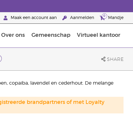
0
Maak een account aan
Aanmelden
Mandje
Over ons
Gemeenschap
Virtueel kantoor
zorging
Leer meer over voedingsstoffen
Voedingssupplementen van Young Living
Het gebruik van etherische oliën:
Brandpartnerschap bij Young Living
®
SHARE
moen, copaiba, lavendel en cederhout. De melange
gistreerde brandpartners of met Loyalty