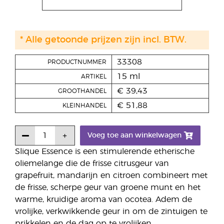
* Alle getoonde prijzen zijn incl. BTW.
33308
PRODUCTNUMMER
15 ml
ARTIKEL
€ 39,43
GROOTHANDEL
€ 51,88
KLEINHANDEL
Voeg toe aan winkelwagen
Slique Essence is een stimulerende etherische
oliemelange die de frisse citrusgeur van
grapefruit, mandarijn en citroen combineert met
de frisse, scherpe geur van groene munt en het
warme, kruidige aroma van ocotea. Adem de
vrolijke, verkwikkende geur in om de zintuigen te
prikkelen en de dag op te vrolijken.