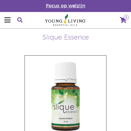
Focus op welzijn
0
Slique Essence