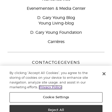
Evenementen & Media Center
D. Gary Young Blog
Young Living-blog
D. Gary Young Foundation
Carrières
CONTACTGEGEVENS
Young Living Europe B.V.
By clicking “Accept All Cookies”, you agree to the
Peizerweg 97
storing of cookies on your device to enhance site
9727 AJ Groningen
navigation, analyze site usage, and assist in our
Nederland
marketing efforts.
Privacy Policy
Klantenservice:
44-0-1480-710032
Cookie Settings
Auteursrecht © 2021 Young Living Essential Oils. Alle rechten
voorbehouden. |
Reject All
Privacybeleid