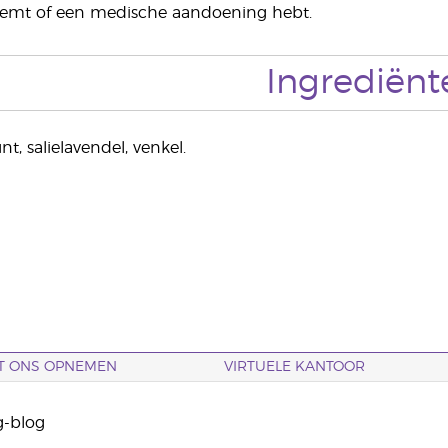
emt of een medische aandoening hebt.
Ingrediënt
t, salielavendel, venkel.
T ONS OPNEMEN
VIRTUELE KANTOOR
g-blog