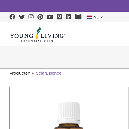
NL
Producten
SclarEssence