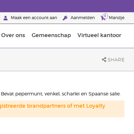
0
Maak een account aan
Aanmelden
Mandje
Over ons
Gemeenschap
Virtueel kantoor
zorging
Leer meer over voedingsstoffen
Voedingssupplementen van Young Living
Het gebruik van etherische oliën:
Brandpartnerschap bij Young Living
SHARE
 Bevat pepermunt, venkel, scharlei en Spaanse salie.
gistreerde brandpartners of met Loyalty