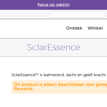
Focus op welzijn
Ontdek
Winkel
Laatste kans: 50% korting op huidver
SclarEssence
SclarEssence™ is kalmerend, zacht en geeft kracht.
Dit product is alleen beschikbaar voor gere
Rewards.