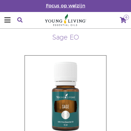
Focus op welzijn
0
Sage EO