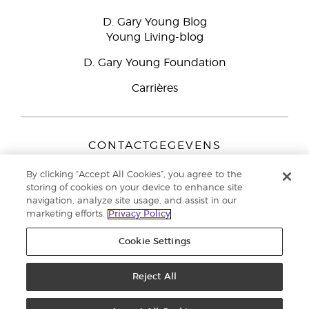
D. Gary Young Blog
Young Living-blog
D. Gary Young Foundation
Carrières
CONTACTGEGEVENS
Young Living Europe B.V.
By clicking “Accept All Cookies”, you agree to the
Peizerweg 97
storing of cookies on your device to enhance site
9727 AJ Groningen
navigation, analyze site usage, and assist in our
Nederland
marketing efforts.
Privacy Policy
Klantenservice:
44-0-1480-710032
Cookie Settings
Auteursrecht © 2021 Young Living Essential Oils. Alle rechten
voorbehouden. |
Reject All
Privacybeleid