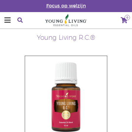
Focus op welzijn
0
Young Living R.C.®