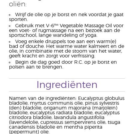
oliën:
Wrijf de olie op je borst en nek voordat je gaat
sporten.
Gebruik met V-6™ Vegetable Massage Oil voor
een voet- of rugmassage na een bezoek aan de
sportschool, lange wandeling of yoga.
Voeg enkele druppels toe aan een warm(e)
bad of douche. Het warme water kalmeert en de
olie, in combinatie met de stoom van het water,
geeft kracht en zorgt voor verfrissing.
Begin de dag goed door R.C. op je borst en
polsen aan te brengen.
Ingrediënten
Namen van de ingrediënten: Eucalyptus globulus
bladolie, myrtus communis olie, pinus sylvestris
(den) bladolie, origanum majorana (marjolein)
bladolie, eucalyptus radiata bladolie, eucalyptus
citriodora bladolie, lavandula angustifolia
(lavendelolie, cupressus sempervirens olie, tsuga
canadensis bladolie en mentha piperita
(pepermunt) olie.