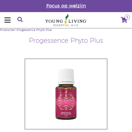
Focus op welzijn
0
Producten
Progessence Phyto Plus
Progessence Phyto Plus