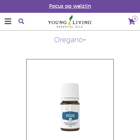
Focus op welzijn
0
Oregano+