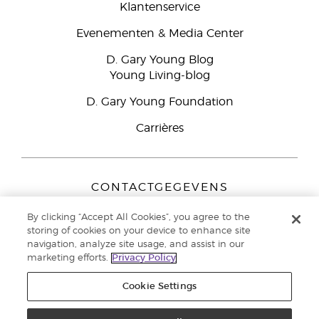
Klantenservice
Evenementen & Media Center
D. Gary Young Blog
Young Living-blog
D. Gary Young Foundation
Carrières
CONTACTGEGEVENS
Young Living Europe B.V.
By clicking “Accept All Cookies”, you agree to the
Peizerweg 97
storing of cookies on your device to enhance site
9727 AJ Groningen
navigation, analyze site usage, and assist in our
Nederland
marketing efforts.
Privacy Policy
Klantenservice:
44-0-1480-710032
Cookie Settings
Auteursrecht © 2021 Young Living Essential Oils. Alle rechten