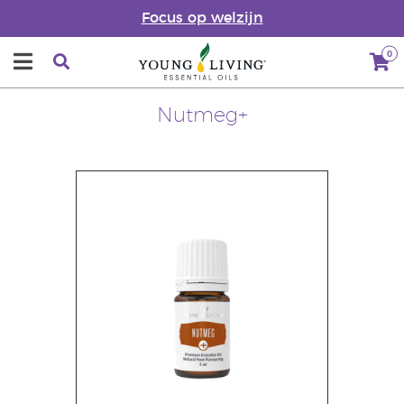
Focus op welzijn
0
Nutmeg+