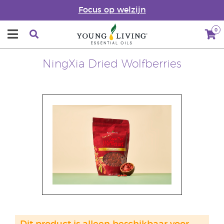
Focus op welzijn
0
NingXia Dried Wolfberries