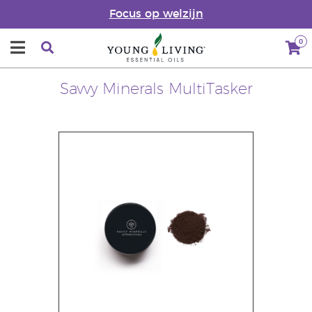
Focus op welzijn
0
Savvy Minerals MultiTasker