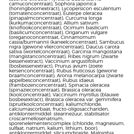
camuconcentraat), Sophora japonica
(honingboomextract), Lycopersicon esculentum
(tomatenconcentraat), Euterpe oleracea
(pinapalmconcentraat), Curcuma longa
(kurkumaconcentraat), Allium sativum
(knoflookconcentraat), Ocimum basilicum
(basilicumconcentraat), Origanum vulgare
(oreganoconcentraat, Cinnamomum
cassia/burmannii (kaneelconcentraat), Sambucus
nigra (gewone vlierconcentraat), Daucus carota
sativa (wortelconcentraat), Garcinia mangostana
(mangistanconcentraat), Ribes nigrum (zwarte
bessenextract), Vaccinium angustifolium
(bosbessenextract), Prunus avium (zoete
kersenconcentraat), Rubus fruticosus (gewone
braamconcentraat), Aronia melanocarpa (zwarte
appelbesconcentraat), Rubus idaeus
(frambozenconcentraat), Spinacia oleracea
(spinazieconcentraat), Brassica oleracea
(koolconcentraat), Vaccinium myrtillus (blauwe
bosbesextract), Brassica oleracea var. gemmifera
(spruitkoolconcentraat), kaliumchloride,
calciumascorbaat, fructo-oligosacchariden,
antiklontermiddel: stearinezuur, stabilisator:
croscarmellosenatrium,
sporenelementencomplex (chloride, magnesium,
sulfaat, natrium, kalium, lithium, boor),
antiklontermiddel: siliciumdioxide, Malpighia