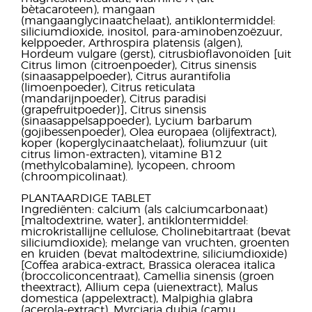
bètacaroteen), mangaan
(mangaanglycinaatchelaat), antiklontermiddel:
siliciumdioxide, inositol, para-aminobenzoëzuur,
kelppoeder, Arthrospira platensis (algen),
Hordeum vulgare (gerst), citrusbioflavonoïden [uit
Citrus limon (citroenpoeder), Citrus sinensis
(sinaasappelpoeder), Citrus aurantifolia
(limoenpoeder), Citrus reticulata
(mandarijnpoeder), Citrus paradisi
(grapefruitpoeder)], Citrus sinensis
(sinaasappelsappoeder), Lycium barbarum
(gojibessenpoeder), Olea europaea (olijfextract),
koper (koperglycinaatchelaat), foliumzuur (uit
citrus limon-extracten), vitamine B12
(methylcobalamine), lycopeen, chroom
(chroompicolinaat).
PLANTAARDIGE TABLET
Ingrediënten: calcium (als calciumcarbonaat)
[maltodextrine, water], antiklontermiddel:
microkristallijne cellulose, Cholinebitartraat (bevat
siliciumdioxide); melange van vruchten, groenten
en kruiden (bevat maltodextrine, siliciumdioxide)
[Coffea arabica-extract, Brassica oleracea italica
(broccoliconcentraat), Camellia sinensis (groen
theextract), Allium cepa (uienextract), Malus
domestica (appelextract), Malpighia glabra
(acerola-extract), Myrciaria dubia (camu