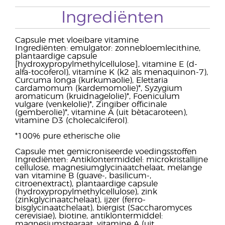
Ingrediënten
Capsule met vloeibare vitamine
Ingrediënten: emulgator: zonnebloemlecithine,
plantaardige capsule
[hydroxypropylmethylcellulose], vitamine E (d-
alfa-tocoferol), vitamine K (k2 als menaquinon-7),
Curcuma longa (kurkumaolie), Elettaria
cardamomum (kardemomolie)*, Syzygium
aromaticum (kruidnagelolie)*, Foeniculum
vulgare (venkelolie)*, Zingiber officinale
(gemberolie)*, vitamine A (uit bètacaroteen),
vitamine D3 (cholecalciferol).
*100% pure etherische olie
Capsule met gemicroniseerde voedingsstoffen
Ingrediënten: Antiklontermiddel: microkristallijne
cellulose, magnesiumglycinaatchelaat, melange
van vitamine B (guave-, basilicum-,
citroenextract), plantaardige capsule
(hydroxypropylmethylcellulose), zink
(zinkglycinaatchelaat), ijzer (ferro-
bisglycinaatchelaat), biergist (Saccharomyces
cerevisiae), biotine, antiklontermiddel:
magnesiumstearaat, vitamine A (uit