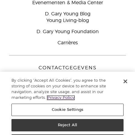
Evenementen & Media Center
D. Gary Young Blog
Young Living-blog
D. Gary Young Foundation
Carrières
CONTACTGEGEVENS
Young Living Europe B.V.
By clicking “Accept All Cookies”, you agree to the
Peizerweg 97
storing of cookies on your device to enhance site
9727 AJ Groningen
navigation, analyze site usage, and assist in our
Nederland
marketing efforts.
Privacy Policy
Klantenservice:
44-0-1480-710032
Cookie Settings
Auteursrecht © 2021 Young Living Essential Oils. Alle rechten
voorbehouden. |
Reject All
Privacybeleid