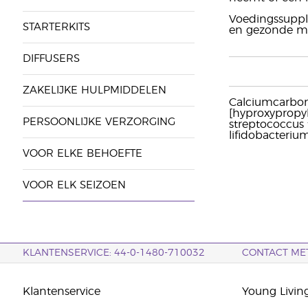
Voedingssupple
STARTERKITS
en gezonde man
DIFFUSERS
ZAKELIJKE HULPMIDDELEN
Calciumcarbonaa
[hyproxypropyl
PERSOONLIJKE VERZORGING
streptococcus 
lifidobacteriu
VOOR ELKE BEHOEFTE
VOOR ELK SEIZOEN
KLANTENSERVICE: 44-0-1480-710032
CONTACT ME
Klantenservice
Young Livin