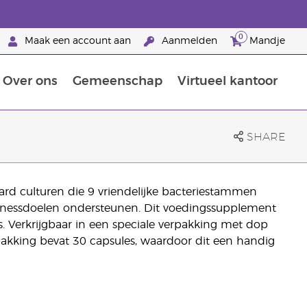
0
Maak een account aan
Aanmelden
Mandje
Over ons
Gemeenschap
Virtueel kantoor
zorging
Leer meer over voedingsstoffen
Voedingssupplementen van Young Living
Het gebruik van etherische oliën:
Brandpartnerschap bij Young Living
SHARE
ard culturen die 9 vriendelijke bacteriestammen
nessdoelen ondersteunen. Dit voedingssupplement
s. Verkrijgbaar in een speciale verpakking met dop
erpakking bevat 30 capsules, waardoor dit een handig