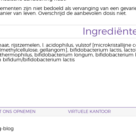
menten zijn niet bedoeld als vervanging van een gevarie
ier van leven. Overschrijd de aanbevolen dosis niet.
Ingrediënt
t, rijstzemelen, l. acidophilus, vulstof [microkristallijne 
methylcellulose, gellangom], bifidobacterium lactis, lactob
thermophilus, bifidobacterium longum, bifidobacterium brev
m bifidum/bifidobacterium lactis
T ONS OPNEMEN
VIRTUELE KANTOOR
g-blog