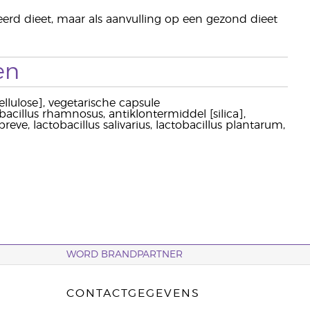
erd dieet, maar als aanvulling op een gezond dieet
en
cellulose], vegetarische capsule
acillus rhamnosus, antiklontermiddel [silica],
e, lactobacillus salivarius, lactobacillus plantarum,
WORD BRANDPARTNER
CONTACTGEGEVENS