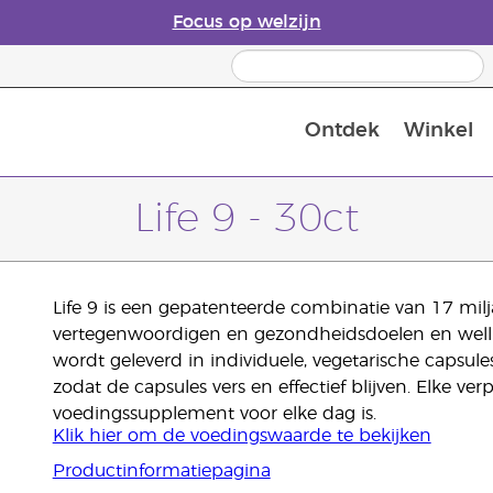
Focus op welzijn
Ontdek
Winkel
Laatste kans: 50% korting op huidver
Life 9 - 30ct
Life 9 is een gepatenteerde combinatie van 17 milj
vertegenwoordigen en gezondheidsdoelen en well
wordt geleverd in individuele, vegetarische capsule
zodat de capsules vers en effectief blijven. Elke v
voedingssupplement voor elke dag is.
Klik hier om de voedingswaarde te bekijken
Productinformatiepagina