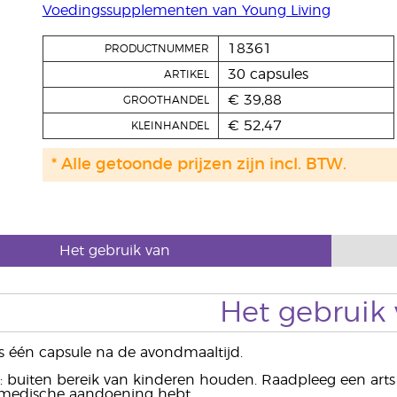
Voedingssupplementen van Young Living
18361
PRODUCTNUMMER
30 capsules
ARTIKEL
€ 39,88
GROOTHANDEL
€ 52,47
KLEINHANDEL
* Alle getoonde prijzen zijn incl. BTW.
Het gebruik van
Het gebruik
s één capsule na de avondmaaltijd.
buiten bereik van kinderen houden. Raadpleeg een arts a
medische aandoening hebt.