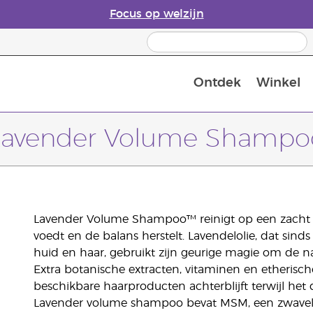
Focus op welzijn
Ontdek
Winkel
Laatste kans: 50% korting op huidver
Lavender Volume Shampo
Lavender Volume Shampoo™ reinigt op een zacht ma
voedt en de balans herstelt. Lavendelolie, dat sinds 
huid en haar, gebruikt zijn geurige magie om de na
Extra botanische extracten, vitaminen en etherisch
beschikbare haarproducten achterblijft terwijl het
Lavender volume shampoo bevat MSM, een zwavelv