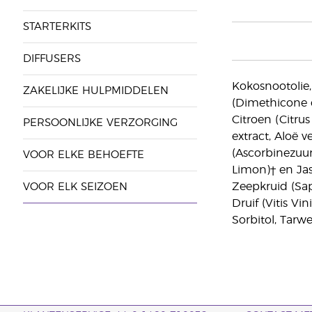
STARTERKITS
DIFFUSERS
Kokosnootolie,
ZAKELIJKE HULPMIDDELEN
(Dimethicone c
Citroen (Citru
PERSOONLIJKE VERZORGING
extract, Aloë v
(Ascorbinezuur)
VOOR ELKE BEHOEFTE
Limon)† en Jas
Zeepkruid (Sap
VOOR ELK SEIZOEN
Druif (Vitis V
Sorbitol, Tarw