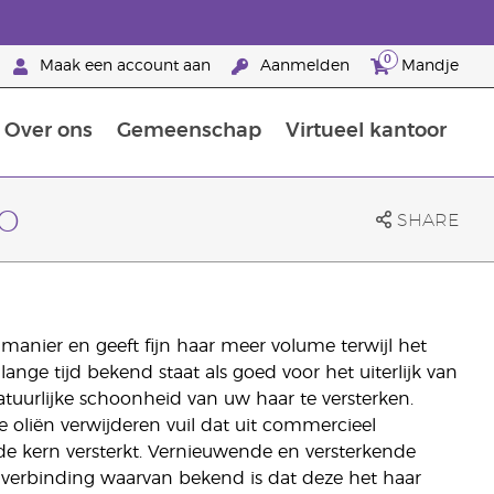
0
Maak een account aan
Aanmelden
Mandje
Over ons
Gemeenschap
Virtueel kantoor
zorging
Leer meer over voedingsstoffen
Voedingssupplementen van Young Living
Het gebruik van etherische oliën:
Brandpartnerschap bij Young Living
o
SHARE
nier en geeft fijn haar meer volume terwijl het
lange tijd bekend staat als goed voor het uiterlijk van
tuurlijke schoonheid van uw haar te versterken.
e oliën verwijderen vuil dat uit commercieel
 de kern versterkt. Vernieuwende en versterkende
erbinding waarvan bekend is dat deze het haar