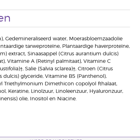
en
an), Gedemineraliseerd water, Moerasbloemzaadolie
taardige tarweproteïne, Plantaardige haverproteïne,
) extract, Sinaasappel (Citrus aurantium dulcis)
at), Vitamine A (Retinyl palmitaat), Vitamine C
olia)†, Salie (Salvia sclarea)†, Citroen (Citrus
dulcis) glyceride, Vitamine B5 (Panthenol),
tyl Triethylmonium Dimethicon copolyol fthalaat,
l, Keratine, Linolzuur, Linoleenzuur, Hyaluronzuur,
nsis) olie, Inositol en Niacine.