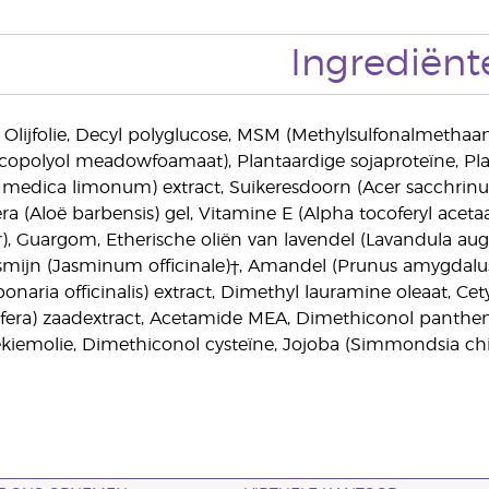
Ingrediënt
 Olijfolie, Decyl polyglucose, MSM (Methylsulfonalmetha
opolyol meadowfoamaat), Plantaardige sojaproteïne, Plan
s medica limonum) extract, Suikeresdoorn (Acer sacchrinum
era (Aloë barbensis) gel, Vitamine E (Alpha tocoferyl aceta
, Guargom, Etherische oliën van lavendel (Lavandula augustif
mijn (Jasminum officinale)†, Amandel (Prunus amygdalus 
onaria officinalis) extract, Dimethyl lauramine oleaat, Ce
inifera) zaadextract, Acetamide MEA, Dimethiconol pantheno
ekiemolie, Dimethiconol cysteïne, Jojoba (Simmondsia chine