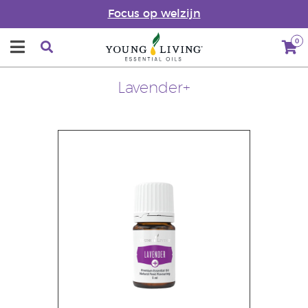
Focus op welzijn
0
Lavender+