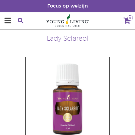
Focus op welzijn
0
Lady Sclareol