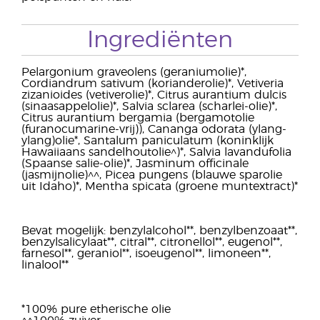
Ingrediënten
Pelargonium graveolens (geraniumolie)*,
Cordiandrum sativum (korianderolie)*, Vetiveria
zizanioides (vetiverolie)*, Citrus aurantium dulcis
(sinaasappelolie)*, Salvia sclarea (scharlei-olie)*,
Citrus aurantium bergamia (bergamotolie
(furanocumarine-vrij)), Cananga odorata (ylang-
ylang)olie*, Santalum paniculatum (koninklijk
Hawaiiaans sandelhoutolie^)*, Salvia lavandufolia
(Spaanse salie-olie)*, Jasminum officinale
(jasmijnolie)^^, Picea pungens (blauwe sparolie
uit Idaho)*, Mentha spicata (groene muntextract)*
Bevat mogelijk: benzylalcohol**, benzylbenzoaat**,
benzylsalicylaat**, citral**, citronellol**, eugenol**,
farnesol**, geraniol**, isoeugenol**, limoneen**,
linalool**
*100% pure etherische olie