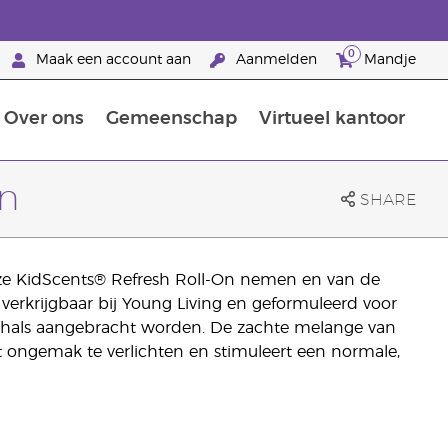
0
Maak een account aan
Aanmelden
Mandje
Over ons
Gemeenschap
Virtueel kantoor
zorging
Leer meer over voedingsstoffen
Voedingssupplementen van Young Living
Het gebruik van etherische oliën:
Brandpartnerschap bij Young Living
n
SHARE
onze KidScents® Refresh Roll-On nemen en van de
 verkrijgbaar bij Young Living en geformuleerd voor
of hals aangebracht worden. De zachte melange van
pt ongemak te verlichten en stimuleert een normale,