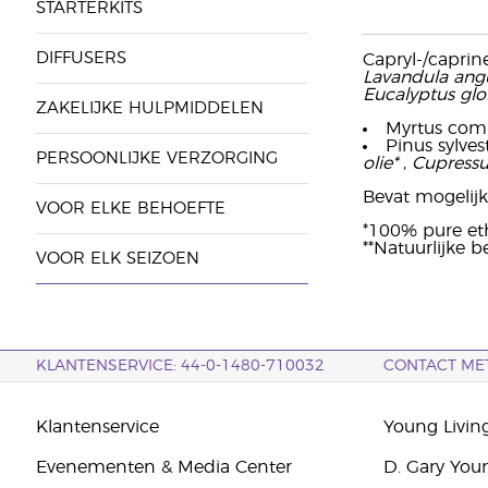
STARTERKITS
DIFFUSERS
Capryl-/caprin
Lavandula angu
Eucalyptus glo
ZAKELIJKE HULPMIDDELEN
Myrtus comm
Pinus sylves
PERSOONLIJKE VERZORGING
olie*
,
Cupressu
Bevat mogelijk: 
VOOR ELKE BEHOEFTE
*100% pure eth
**Natuurlijke 
VOOR ELK SEIZOEN
KLANTENSERVICE: 44-0-1480-710032
CONTACT ME
Klantenservice
Young Livin
Evenementen & Media Center
D. Gary You