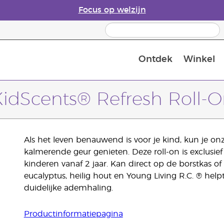
Focus op welzijn
Ontdek
Winkel
Laatste kans: 50% korting op huidver
KidScents® Refresh Roll-O
Als het leven benauwend is voor je kind, kun je 
kalmerende geur genieten. Deze roll-on is exclusief
kinderen vanaf 2 jaar. Kan direct op de borstkas 
eucalyptus, heilig hout en Young Living R.C. ® hel
duidelijke ademhaling.
Productinformatiepagina