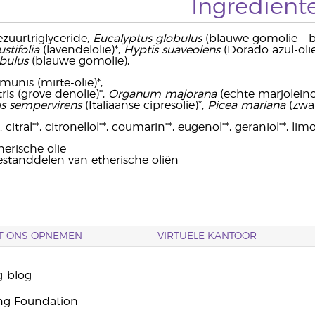
Ingrediënt
ezuurtriglyceride,
Eucalyptus globulus
(blauwe gomolie - bl
stifolia
(lavendelolie)*,
Hyptis suaveolens
(Dorado azul-olie
bulus
(blauwe gomolie),
unis (mirte-olie)*,
tris (grove denolie)*,
Organum majorana
(echte marjoleinol
s sempervirens
(Italiaanse cipresolie)*,
Picea mariana
(zwar
citral**, citronellol**, coumarin**, eugenol**, geraniol**, limo
erische olie
bestanddelen van etherische oliën
T ONS OPNEMEN
VIRTUELE KANTOOR
g-blog
ng Foundation