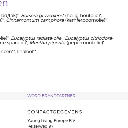
en
ad/tak)*,
Bursera graveolens*
(heilig houtolie)*,
)*,
Cinnamomum camphora
(kamferboomolie)*,
ie)*,
Eucalyptus radiata-olie
,
Eucalyptus citriodora-
te sparolie)*,
Mentha piperita
(pepermuntolie)*
neen**, linalool**
WORD BRANDPARTNER
CONTACTGEGEVENS
Young Living Europe B.V.
Peizerweg 97