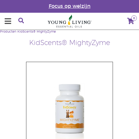
Focus op welzijn
0
Producten
KidScents® MightyZyme
KidScents® MightyZyme