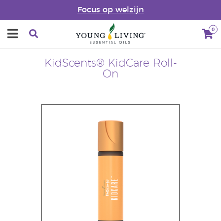
Focus op welzijn
0
KidScents® KidCare Roll-
On