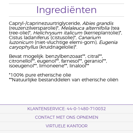
Ingrediënten
Capryl-/caprinezuurtriglyceride,
Abies grandis
(reuzenzilversparolie)*,
Melaleuca alternifolia
(tea
tree-olie)*,
Helichrysum italicum
(kerrieplantolie)*,
Cistus ladaniferus (cistusolie)*,
Canarium
luzonicum
(niet-vluchtige elemi-gom),
Eugenia
caryophyllus
(kruidnagelolie)*.
Bevat mogelijk: benzylbenzoaat**, citral**,
citronellol**, eugenol**, farnesol**, geraniol**,
isoeugenol**, limoneene**, linalool**
*100% pure etherische olie
**Natuurlijke bestanddelen van etherische oliën
KLANTENSERVICE: 44-0-1480-710032
CONTACT MET ONS OPNEMEN
VIRTUELE KANTOOR