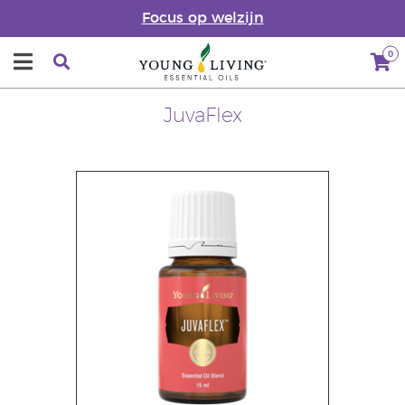
Focus op welzijn
0
JuvaFlex