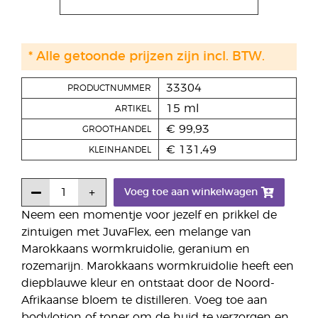
* Alle getoonde prijzen zijn incl. BTW.
33304
PRODUCTNUMMER
15 ml
ARTIKEL
€ 99,93
GROOTHANDEL
€ 131,49
KLEINHANDEL
Voeg toe aan winkelwagen
Neem een momentje voor jezelf en prikkel de
zintuigen met JuvaFlex, een melange van
Marokkaans wormkruidolie, geranium en
rozemarijn. Marokkaans wormkruidolie heeft een
diepblauwe kleur en ontstaat door de Noord-
Afrikaanse bloem te distilleren. Voeg toe aan
bodylotion of toner om de huid te verzorgen en