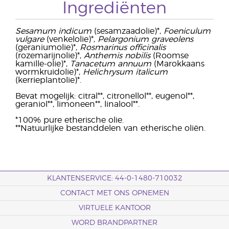
Ingrediënten
Sesamum indicum
(sesamzaadolie)*,
Foeniculum
vulgare
(venkelolie)*,
Pelargonium graveolens
(geraniumolie)*,
Rosmarinus officinalis
(rozemarijnolie)*,
Anthemis nobilis
(Roomse
kamille-olie)*,
Tanacetum annuum
(Marokkaans
wormkruidolie)*,
Helichrysum italicum
(kerrieplantolie)*.
Bevat mogelijk: citral**, citronellol**, eugenol**,
geraniol**, limoneen**, linalool**.
*100% pure etherische olie.
**Natuurlijke bestanddelen van etherische oliën.
KLANTENSERVICE: 44-0-1480-710032
CONTACT MET ONS OPNEMEN
VIRTUELE KANTOOR
WORD BRANDPARTNER