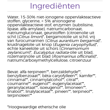
Ingrediënten
Water, 15-30% niet-ionogene oppervlakteactieve
stoffen, glycerine, < 5% anionogene
oppervlakteactieve stof, enzymen (subtilisine,
lipase, alfa-amylase), natriumcarbonaat,
natriumgluconaat, geurstoffen (citroenolie uit
schil (
Citrus limon
)*, bergamotolie uit schil, vrij
van furocumarinen (
Citrus aurantium bergamia
)*,
kruidnagelolie uit knop (
Eugenia caryophyllus
)*,
echte kaneelolie uit schors (
Cinnamomum
zeylanicum
)*,
Eucalyptus radiata
-olie uit blad,
rozemarijnolie uit blad (
Rosmarinus officinalis
)*,
natriumcarboxymethylcellulose, citroenzuur
Bevat: alfa-terpineen**, benzaldehyde**,
benzylbenzoaat**, bèta-caryofylleen**, kamfer**,
cinnamal**, cinnamylalcohol**, citral**,
coumarine**, eugenol**, eugenylacetaat**,
geranylacetaat**, isoeugenol**, limoneen**,
linalool**, linalylacetaat**, pineen**, terpineol**,
terpinoleen**
*Hoogwaardige etherische olie