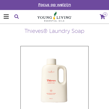
Focus op welzijn
0
Thieves® Laundry Soap