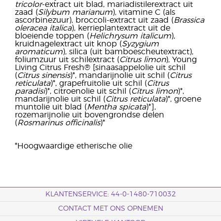
tricolor
-extract uit blad, mariadistilerextract uit
zaad (
Silybum marianum
), vitamine C (als
ascorbinezuur), broccoli-extract uit zaad (
Brassica
oleracea italica
), kerrieplantextract uit de
bloeiende toppen (
Helichrysum italicum
),
kruidnagelextract uit knop (
Syzygium
aromaticum
), silica (uit bamboescheutextract),
foliumzuur uit schilextract (
Citrus limon
), Young
Living Citrus Fresh® [sinaasappelolie uit schil
(
Citrus sinensis
)*, mandarijnolie uit schil (
Citrus
reticulata
)*, grapefruitolie uit schil (
Citrus
paradisi
)*, citroenolie uit schil (
Citrus limon
)*,
mandarijnolie uit schil (
Citrus reticulata
)*, groene
muntolie uit blad (
Mentha spicata
)*],
rozemarijnolie uit bovengrondse delen
(
Rosmarinus officinalis
)*
*Hoogwaardige etherische olie
KLANTENSERVICE: 44-0-1480-710032
CONTACT MET ONS OPNEMEN