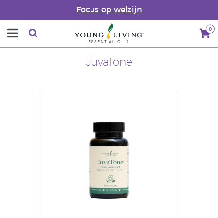
Focus op welzijn
0
JuvaTone