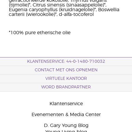
gefractioneerde kokosolie, Thymus vulgaris
(tijmolie)*, Citrus sinensis (sinaasappelolie)*,
Eugenia caryophyllus (kruidnagelolie)*, Boswellia
carterii (wierookolie)*, d-alfa-tocoferol
*100% pure etherische olie
KLANTENSERVICE: 44-0-1480-710032
CONTACT MET ONS OPNEMEN
VIRTUELE KANTOOR
WORD BRANDPARTNER
Klantenservice
Evenementen & Media Center
D. Gary Young Blog