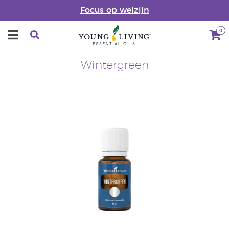
Focus op welzijn
0
Wintergreen