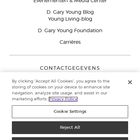
Evenementen & Media Center
D. Gary Young Blog
Young Living-blog
D. Gary Young Foundation
Carrières
CONTACTGEGEVENS
Young Living Europe B.V.
By clicking “Accept All Cookies”, you agree to the
Peizerweg 97
storing of cookies on your device to enhance site
9727 AJ Groningen
navigation, analyze site usage, and assist in our
Nederland
marketing efforts.
Privacy Policy
Klantenservice:
44-0-1480-710032
Cookie Settings
Auteursrecht © 2021 Young Living Essential Oils. Alle rechten
voorbehouden. |
Reject All
Privacybeleid