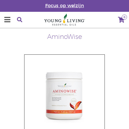
Focus op welzijn
0
AminoWise