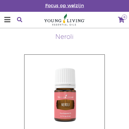
Focus op welzijn
0
Neroli