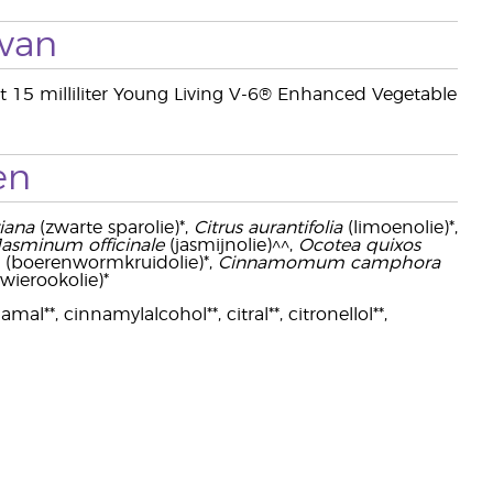
 van
 15 milliliter Young Living V-6® Enhanced Vegetable
en
iana
(zwarte sparolie)*,
Citrus aurantifolia
(limoenolie)*,
Jasminum officinale
(jasmijnolie)^^,
Ocotea quixos
(boerenwormkruidolie)*,
Cinnamomum camphora
(wierookolie)*
al**, cinnamylalcohol**, citral**, citronellol**,