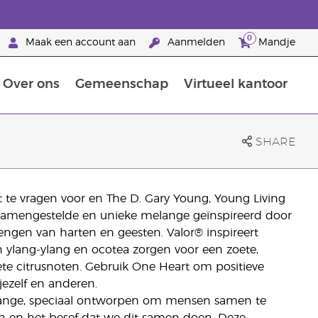
0
Maak een account aan
Aanmelden
Mandje
Over ons
Gemeenschap
Virtueel kantoor
zorging
Leer meer over voedingsstoffen
Voedingssupplementen van Young Living
Het gebruik van etherische oliën:
Brandpartnerschap bij Young Living
SHARE
e vragen voor en The D. Gary Young, Young Living
g samengestelde en unieke melange geïnspireerd door
ngen van harten en geesten. Valor® inspireert
en ylang-ylang en ocotea zorgen voor een zoete,
e citrusnoten. Gebruik One Heart om positieve
ezelf en anderen.
ange, speciaal ontworpen om mensen samen te