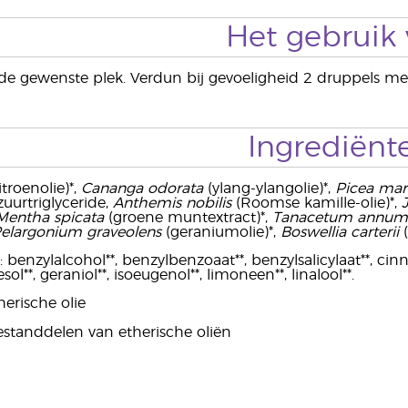
Het gebruik
e gewenste plek. Verdun bij gevoeligheid 2 druppels met
Ingrediënt
itroenolie)*,
Cananga odorata
(ylang-ylangolie)*,
Picea mar
zuurtriglyceride,
Anthemis nobilis
(Roomse kamille-olie)*,
Mentha spicata
(groene muntextract)*,
Tanacetum annum
elargonium graveolens
(geraniumolie)*,
Boswellia carterii
 benzylalcohol**, benzylbenzoaat**, benzylsalicylaat**, cinnam
sol**, geraniol**, isoeugenol**, limoneen**, linalool**.
erische olie
bestanddelen van etherische oliën