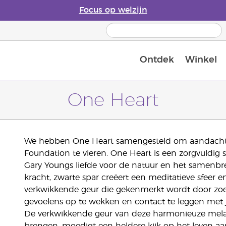
Focus op welzijn
Ontdek
Winkel
Laatste kans: 50% korting op huidver
One Heart
We hebben One Heart samengesteld om aandacht t
Foundation te vieren. One Heart is een zorgvuldi
Gary Youngs liefde voor de natuur en het samenbre
kracht, zwarte spar creëert een meditatieve sfeer 
verkwikkende geur die gekenmerkt wordt door zoet
gevoelens op te wekken en contact te leggen met j
De verkwikkende geur van deze harmonieuze mel