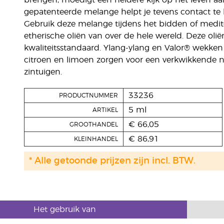
brengen, moedigt een heldere kijk op het leven a
gepatenteerde melange helpt je tevens contact te le
Gebruik deze melange tijdens het bidden of medit
etherische oliën van over de hele wereld. Deze ol
kwaliteitsstandaard. Ylang-ylang en Valor® wekken
citroen en limoen zorgen voor een verkwikkende n
zintuigen.
33236
PRODUCTNUMMER
5 ml
ARTIKEL
€ 66,05
GROOTHANDEL
€ 86,91
KLEINHANDEL
* Alle getoonde prijzen zijn incl. BTW.
Het gebruik van