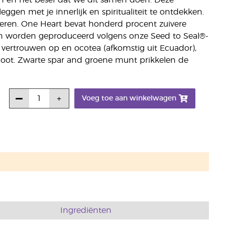
an en het besef dat we dit samen doen. Deze
ggen met je innerlijk en spiritualiteit te ontdekken.
eren. One Heart bevat honderd procent zuivere
iën worden geproduceerd volgens onze Seed to Seal®-
 vertrouwen op en ocotea (afkomstig uit Ecuador),
oot. Zwarte spar and groene munt prikkelen de
Voeg toe aan winkelwagen
Ingrediënten