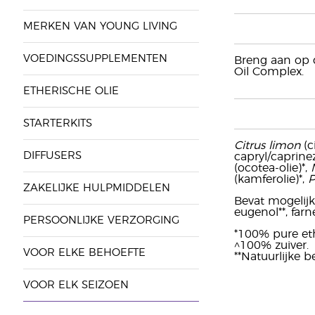
MERKEN VAN YOUNG LIVING
VOEDINGSSUPPLEMENTEN
Breng aan op d
Oil Complex.
ETHERISCHE OLIE
STARTERKITS
Citrus limon
(c
DIFFUSERS
capryl/caprine
(ocotea-olie)*,
(kamferolie)*,
P
ZAKELIJKE HULPMIDDELEN
Bevat mogelijk:
eugenol**, farne
PERSOONLIJKE VERZORGING
*100% pure eth
^100% zuiver.
VOOR ELKE BEHOEFTE
**Natuurlijke 
VOOR ELK SEIZOEN