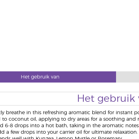
Het gebruik van
Het gebruik
y breathe in this refreshing aromatic blend for instant pos
to coconut oil, applying to dry areas for a soothing and n
 6-8 drops into a hot bath, taking in the aromatic notes
 a few drops into your carrier oil for ultimate relaxation.
ends well with Kunzea, Lemon Myrtle or Rosemary.