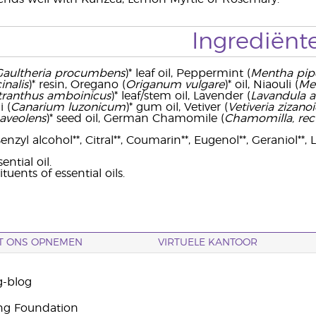
Ingrediënt
Gaultheria procumbens
)* leaf oil, Peppermint (
Mentha pipe
inalis
)* resin, Oregano (
Origanum vulgare
)* oil, Niaouli (
Me
tranthus amboinicus
)* leaf/stem oil, Lavender (
Lavandula an
 (
Canarium luzonicum
)* gum oil, Vetiver (
Vetiveria zizano
uaveolens
)* seed oil, German Chamomile (
Chamomilla, rec
nzyl alcohol**, Citral**, Coumarin**, Eugenol**, Geraniol**, 
ntial oil.
tuents of essential oils.
T ONS OPNEMEN
VIRTUELE KANTOOR
g-blog
ng Foundation