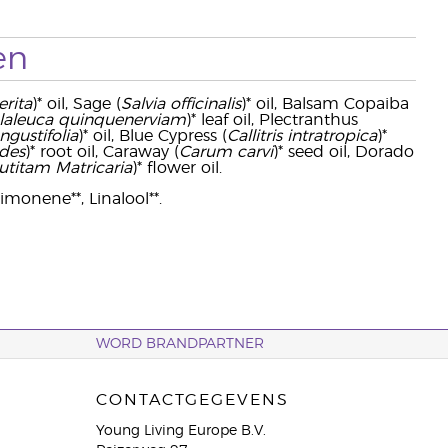
en
rita
)* oil, Sage (
Salvia officinalis
)* oil, Balsam Copaiba
laleuca quinquenerviam
)* leaf oil, Plectranthus
gustifolia
)* oil, Blue Cypress (
Callitris intratropica
)*
ides
)* root oil, Caraway (
Carum carvi
)* seed oil, Dorado
utitam Matricaria
)* flower oil.
Limonene**, Linalool**.
WORD BRANDPARTNER
CONTACTGEGEVENS
Young Living Europe B.V.