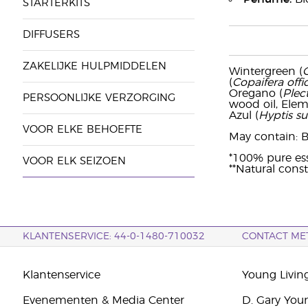
STARTERKITS
DIFFUSERS
ZAKELIJKE HULPMIDDELEN
Wintergreen (
(
Copaifera offic
Oregano (
Plec
PERSOONLIJKE VERZORGING
wood oil, Elemi
Azul (
Hyptis s
VOOR ELKE BEHOEFTE
May contain: Be
*100% pure esse
VOOR ELK SEIZOEN
**Natural consti
KLANTENSERVICE: 44-0-1480-710032
CONTACT ME
Klantenservice
Young Livin
Evenementen & Media Center
D. Gary You