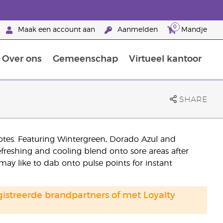
0
Maak een account aan
Aanmelden
Mandje
Over ons
Gemeenschap
Virtueel kantoor
zorging
Leer meer over voedingsstoffen
Voedingssupplementen van Young Living
Het gebruik van etherische oliën:
Brandpartnerschap bij Young Living
SHARE
otes. Featuring Wintergreen, Dorado Azul and
efreshing and cooling blend onto sore areas after
u may like to dab onto pulse points for instant
gistreerde brandpartners of met Loyalty