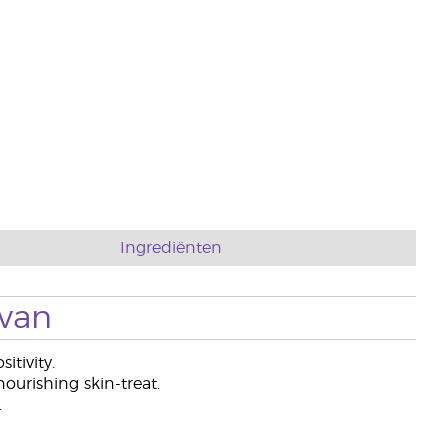
Ingrediënten
 van
itivity.
ourishing skin-treat.
.