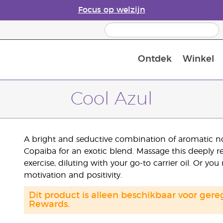
Focus op welzijn
Ontdek
Winkel
Laatste kans: 50% korting op huidver
Cool Azul
A bright and seductive combination of aromatic n
Copaiba for an exotic blend. Massage this deeply r
exercise, diluting with your go-to carrier oil. Or yo
motivation and positivity.
Dit product is alleen beschikbaar voor gere
Rewards.