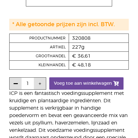
* Alle getoonde prijzen zijn incl. BTW.
320808
PRODUCTNUMMER
227g
ARTIKEL
€ 36,61
GROOTHANDEL
€ 48,18
KLEINHANDEL
Voeg toe aan winkelwagen
ICP is een fantastisch voedingssupplement met
kruidige en plantaardige ingrediënten. Dit
supplement is verkrijgbaar in handige
poedervorm en bevat een geavanceerde mix van
vezels uit psyllium, haverzemelen, lijnzaad en
venkelzaad. Dit voedzame voedingssupplement
wordt daarnaast ondersteund door een speciale