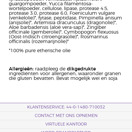
guargompoeder, Yucca filamentosa-
wortelpoeder, cellulose, lipase, protease 4.5,
protease 3.0, protease 6.0, Foeniculum vulgare
(venkelolie)*, fytase, peptidase, Pimpinella anisum
(anijsolie)*, Artemisia dracunculus (dragonolie)*,
Aloe barbadensis (aloë vera-sap)*, Zingiber
officinale (gemberolie)*, Cymbopogon flexuosus
(Oost-Indisch citroengrasolie)*, Rosmarinus
officinalis (rozemarijnolie)*
*100% pure etherische olie
Allergieën:
raadpleeg de
dikgedrukte
ingrediënten voor allergenen, waaronder granen
die gluten bevatten. Bevat mogelijk wei en soja.
KLANTENSERVICE: 44-0-1480-710032
CONTACT MET ONS OPNEMEN
VIRTUELE KANTOOR