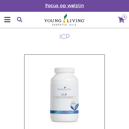
Focus op welzijn
0
ICP